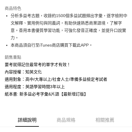
Apple Pay
商品特色
街口支付
分析多益考古題，收錄約1500個多益試題頻出字彙，逐字檢附中
文解釋、實用例句與同義詞，有助快速熟悉商業語境，了解字
悠遊付
意。善用本書優質學習功能，可強化發音正確度，並提升口說實
ATM付款
力。
本商品須自行至iTunes商店購買下載此APP。
運送方式
銷售重點
宅配
要考就得記住最常考的單字才有效！
每筆NT$80，滿NT$800(含以上)免運費
內容授權：知英文化
適用對象：高中/大專以上/社會人士/準備多益檢定考試者
適用程度：英語學習時間3年以上
紙本書: 新多益必考字彙&片語【最新增訂版】
詳細說明
商品規格
相關推薦