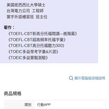
美國密西西比大學碩士
台灣電力公司 工程師
寰宇外語補習班 班主任
著作：
《TOEFL-CBT新高分托福閱讀---進階篇》
《TOEFL-CBT超高頻率托福字彙》
《TOEFL-CBT高分托福聽力300》
《TOEIC多益常考字彙&片語》
《TOEIC多益實戰測驗》
顯示電腦版詳細說明
商品規格
類別
行動APP