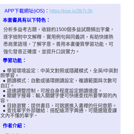
https://pse.is/3b7c3h
APP下載網址(iOS)：
本套書具有以下特色：
分析多益考古題，收錄約1500個多益試題頻出字彙，
逐字檢附中文解釋、實用例句與同義詞，有助快速熟
悉商業語境，了解字意。善用本書優質學習功能，可
強化發音正確度，並提升口說實力。
學習功能：
● 學習環境設定：中英文對照或隱藏模式，全英/中英對
照學習。
● 朗讀模式：自動或循環朗讀設定，複讀範圍與次數可
自訂。
● 語速調整控制，可按自身程度設定朗讀速度。
● 關鍵字搜尋：輸入關鍵字便可快速查找所要學習的內
容。
● 目錄瀏覽：提供書目，可跳選進入書裡的任何章節。
● 查找單字外部鏈結：搭配遠流字典通，可隨選隨查課
。
文內不懂的單字
作者介紹
：