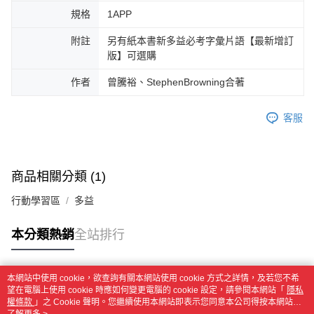
規格
1APP
附註
另有紙本書新多益必考字彙片語【最新增訂
版】可選購
作者
曾騰裕、StephenBrowning合著
客服
商品相關分類 (1)
行動學習區
多益
本分類熱銷
全站排行
本網站中使用 cookie，欲查詢有關本網站使用 cookie 方式之詳情，及若您不希
熱門標籤
望在電腦上使用 cookie 時應如何變更電腦的 cookie 設定，請參閱本網站「
隱私
權條款
」之 Cookie 聲明。您繼續使用本網站即表示您同意本公司得按本網站使