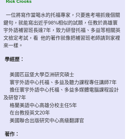
Rick Crooks
一位將寫作當喝水的托福專家，只要進考場抓幾個關
鍵句，就能寫出近乎98%相似的試題，任教於高雄寰
宇外語補習班長達7年，致力研發托福、多益等相關英
文檢定考試，看 他的著作就像把補習班老師請到家裡
來一樣。
學經歷：
美國匹茲堡大學亞洲研究碩士
寰宇外語中心托福、多益及聽力課程專任講師7年
擔任寰宇外語中心托福、多益多媒體電腦課程設計
及研發7年
格蘭美語中心高雄分校主任5年
在台教授英文20年
美國聯合出版研究中心高級翻譯官
著作：