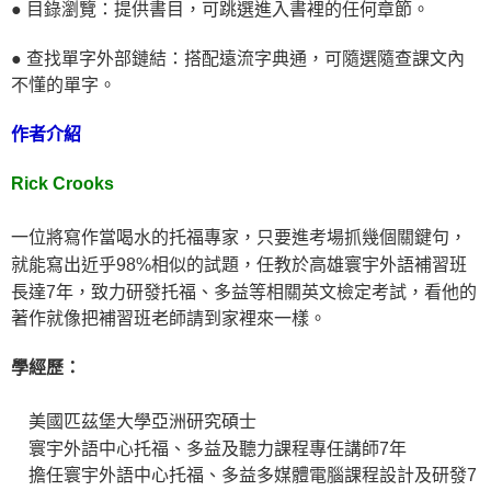
● 目錄瀏覽：提供書目，可跳選進入書裡的任何章節。
● 查找單字外部鏈結：搭配遠流字典通，可隨選隨查課文內
不懂的單字。
作者介紹
Rick Crooks
一位將寫作當喝水的托福專家，只要進考場抓幾個關鍵句，
就能寫出近乎98%相似的試題，任教於高雄寰宇外語補習班
長達7年，致力研發托福、多益等相關英文檢定考試，看他的
著作就像把補習班老師請到家裡來一樣。
學經歷：
美國匹茲堡大學亞洲研究碩士
寰宇外語中心托福、多益及聽力課程專任講師7年
擔任寰宇外語中心托福、多益多媒體電腦課程設計及研發7