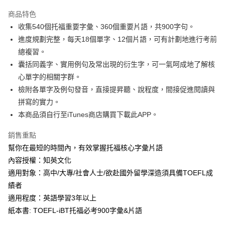
Apple Pay
商品特色
街口支付
收集540個托福重要字彙、360個重要片語，共900字句。
進度規劃完整，每天18個單字、12個片語，可有計劃地進行考前
悠遊付
總複習。
ATM付款
囊括同義字、實用例句及常出現的衍生字，可一氣呵成地了解核
心單字的相關字群。
運送方式
檢附各單字及例句發音，直接提昇聽、說程度，間接促進閱讀與
拼寫的實力。
宅配
本商品須自行至iTunes商店購買下載此APP。
每筆NT$80，滿NT$800(含以上)免運費
銷售重點
幫你在最短的時間內，有效掌握托福核心字彙片語
內容授權：知英文化
適用對象：高中/大專/社會人士/欲赴國外留學深造須具備TOEFL成
績者
適用程度：英語學習3年以上
紙本書: TOEFL-iBT托福必考900字彙&片語