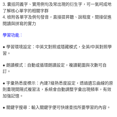
3.
囊括同義字、實用例句及常出現的衍生字，可一氣呵成地
了解核心單字的相關字群
4.
檢附各單字及例句發音，直接提昇聽、說程度，間接促進
閱讀與拼寫的實力
：
學習功能
● 學習環境設定：中英文對照或隱藏模式，全英/中英對照學
習。
● 朗讀模式：自動或循環朗讀設定，複讀範圍與次數可自
訂。
● 字彙熟悉度標示：內建7級熟悉度設定，透過遺忘曲線的原
則重現間隔式複習法，系統會自動調整字彙出現頻率，有效
加強記憶。
● 關鍵字搜尋：輸入關鍵字便可快速查找所要學習的內容。