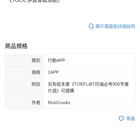
《TOEIC多益實戰測驗》
顯示電腦版詳細說明
商品規格
類別
行動APP
規格
1APP
附註
另有紙本書《TOEFLiBT托福必考900字彙
片語》可選購
作者
RickCrooks
客服