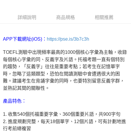
詳細說明
商品規格
相關推薦
https://pse.is/3b7c3h
APP下載網址(iOS)：
TOEFL測驗中出現頻率最高的1000個核心字彙為主軸，收錄
每個核心字彙的同、反義字及片語。托福考題一直有個特別
的趨勢，「反義字」往往是重要考點；若考生在記憶單字
時，忽略了這類題型，恐怕在閱讀測驗中會遭遇很大的困
難。建議考生在背誦字彙的同時，也要特別留意反義字群，
並熟記其間的關聯性。
產品特色：
1.
收集540個托福重要字彙、360個重要片語，共900字句
2.
進度規劃完整，每天18個單字、12個片語，可有計劃地進
行考前總複習