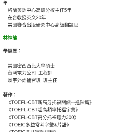
年
格蘭美語中心高雄分校主任5年
在台教授英文20年
美國聯合出版研究中心高級翻譯官
林神龍
：
學經歷
美國密西西比大學碩士
台灣電力公司 工程師
寰宇外語補習班 班主任
著作：
《TOEFL-CBT新高分托福閱讀---進階篇》
《TOEFL-CBT超高頻率托福字彙》
《TOEFL-CBT高分托福聽力300》
《TOEIC多益常考字彙&片語》