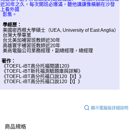
近30年之久，每次開班必爆滿，聽他講課像橫躺在沙發
上看外國
影集。
學經歷：
美國密西根大學碩士（UEA, University of East Anglia）
台灣大學畢業
台北美加補習班教師近30年
高雄寰宇補習班教師近20年
美商電腦公司業務經理，副總經理，總經理
著作：
《TOEFL-iBT高分托福閱讀120》
《TOEFL-iBT新托福測驗題庫與詳解》
《TOEFL-iBT高分托福口說120【II】》
《TOEFL-iBT高分托福口說120【I】》
顯示電腦版詳細說明
商品規格