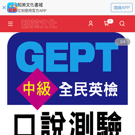
知英文化書城
開啟APP
立刻使用官方APP
0
1
/
4