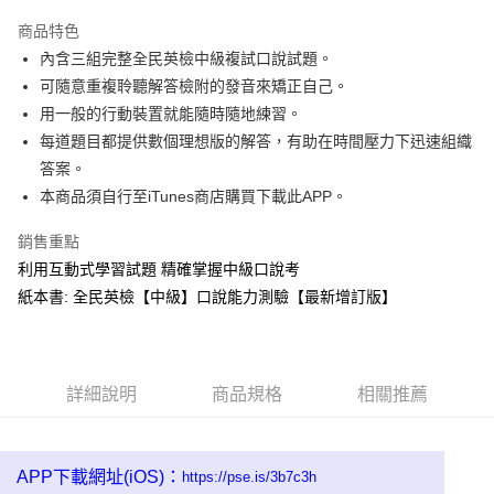
Apple Pay
商品特色
街口支付
內含三組完整全民英檢中級複試口說試題。
可隨意重複聆聽解答檢附的發音來矯正自己。
悠遊付
用一般的行動裝置就能隨時隨地練習。
ATM付款
每道題目都提供數個理想版的解答，有助在時間壓力下迅速組織
答案。
運送方式
本商品須自行至iTunes商店購買下載此APP。
宅配
銷售重點
每筆NT$80，滿NT$800(含以上)免運費
利用互動式學習試題 精確掌握中級口說考
紙本書: 全民英檢【中級】口說能力測驗【最新增訂版】
詳細說明
商品規格
相關推薦
APP下載網址(iOS)：
https://pse.is/3b7c3h