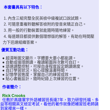
本套書具有以下特色：
1. 內含三組完整全民英檢中級複試口說試題。
2. 可隨意重複聆聽解答檢附的發音來矯正自己。
3. 用一般的行動裝置就能隨時隨地練習。
4.
每道題目都提供數個理想版的解答，有助在時間壓
力下迅速組織答案。
優質互動功能：
● 超清晰圖文顯示，字體要大要小都能調。
● 自動或循環朗讀，複讀範圍與次數可自訂。
● 語速調整控制，可按自身程度設定朗讀速度。
● 自訂學習狀況，貼心提醒溫書時間。
● 記憶學習進度，掌握自己的練習成效。
。
● 貼心書籤設計，隨時紀錄上次練習的位置
作者簡介：
Rick Crooks
任教於高雄寰宇外語補習班長達7年，致力研發托福、多
益等相關英文檢定考試，看他的著作就像把補習班老師請
到家裡來一樣。