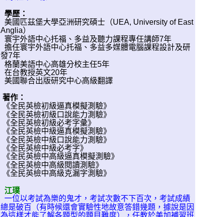
學歷：
美國匹茲堡大學亞洲研究碩士（UEA, University of East
Anglia）
寰宇外語中心托福、多益及聽力課程專任講師7年
擔任寰宇外語中心托福、多益多媒體電腦課程設計及研
發7年
格蘭美語中心高雄分校主任5年
在台教授英文20年
美國聯合出版研究中心高級翻譯
著作：
《全民英檢初級逼真模擬測驗》
《全民英檢初級口說能力測驗》
《全民英檢初級必考字彙》
《全民英檢中級逼真模擬測驗》
《全民英檢中級口說能力測驗》
《全民英檢中級必考字》
《全民英檢中高級逼真模擬測驗》
《全民英檢中高級閱讀測驗》
《全民英檢中高級克漏字測驗》
江璞
一位以考試為樂的鬼才，考試次數不下百次，考試成績
總是破百（有時候還會實驗性地故意答錯幾題，據說是因
為這樣才能了解各題型的題目難度），任教於美加補習班