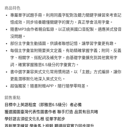
Apple Pay
商品特色
街口支付
專屬單字試題手冊，利用同義字配對及聽力關鍵字練習來考查記
憶成效，同步培養聽懂關鍵字的實力，真正學會活用字彙。
悠遊付
隨書MP3由作者親自監錄，以正統英國口音配製，適應英式發音
ATM付款
沒問題。
部份主字彙生動插圖，供讀者聯想記憶，讓學習字彙更有趣。
運送方式
每個主字彙皆附簡要英文定義，有助精確掌握字義；附同、反義
字、相關字、搭配詞及補充字，由基礎字彙擴充到其他實用字
宅配
詞，確實掌握雅思6.5級分的字彙實力。
每筆NT$80，滿NT$800(含以上)免運費
書中選字兼容英式文化常用慣用語，以「主題」方式編排，讓你
郵局寄送
更能潛移默化地深入英式文化。
每筆NT$80，滿NT$800(含以上)免運費
超強獨家！隨書附贈APP，隨行隨學零時差。
國外寄送(運費另行報價)
銷售重點
每筆NT$2,000，滿NT$3,000(含以上)免運費
目標中上英語程度（即雅思6.5級分）者必備
獲選國圖臺灣代表性圖書作者 聯手打造 品質有目共睹
學好語言須從文化扎根 從單字起步
首創單字練習 學後馬上檢驗 聽讀說寫實力同步提升