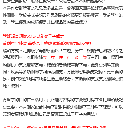
民營企業對於一般移民或求學、求職者最基本的門檻要求。
本書作者群所著之雅思及多益叢書，曾獲國家圖書館評選為臺灣代表
性圖書，對於英式英語及雅思測驗的考情更是經驗豐富，受益學生無
數，學生優異的成績便是其出版品質的最佳保證！
學好語言須從文化扎根 從單字起步
首創單字練習 學後馬上檢驗 聽讀說寫實力同步提升
編輯方式不走傳統字母排序而以「主題」分章，根據雅思測驗常考之
領域與題材，本冊收錄
等主題，每一標題字
食、衣、住、行、育、樂
均提供中英文雙解定義，確保讀者精確掌握字義，此外更列舉其他
同、反義等多項關聯字詞作為補充，方便聯想與擴充記憶。更重要的
是，例句緊密地與當地各生活主題結合，有助你的英式英文變得更道
地、流暢。
背單字的目的首重活用，真正能將習得的字彙運用得宜會比埋頭硬記
更重要，本書獨家設計同義字配對與聽力關鍵字二種單字練習，可以
讓讀者更確切地鑑別自己是否真正記住了單字的用法。