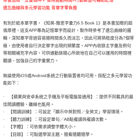
本書加贈一支優值APP 善用通勤時間+行動裝置可輔助記憶
遺忘曲線與多元學習功能 背單字零負擔
有別於紙本單字書，《知英-雅思字彙力6.5 Book 1》是本書加贈的超
值厚禮，這支APP專為記憶單字而設計，製作時參考了遺忘曲線的邏
輯，深知單字背過容易隨時間長久而淡忘，因此可將熟稔度分為7個等
級，由使用者自行決定單字出現的頻繁度。APP內收錄主字彙及例句
等相關補充字內容，可供通勤族隨心所欲地在自己可以運用的時間裡
聽讀，加強自己的字彙實力。
無論使用iOS或Android系統之行動裝置者均可用，搭配之多元學習功
能如下：
·
【蘋果與安卓系統之手機及平板電腦皆通用】：提供不同載具的最
佳閱讀體驗，離線也能用。
· 【閱讀訓練】：可設定「顯示中英對照／全英文」學習環境。
· 【聽力訓練】：可設定單句／AB點複讀與複讀次數。
· 【字體】：可依需求調整字體大小。
· 【目錄】：可點選學習主題，隨看隨聽隨學。