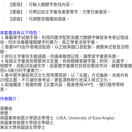
· 【搜尋】：可輸入關鍵字查找內容。
· 【書籤】：可標記該主字彙為重要單字，方便日後復習。
· 【語速】：可調整音檔播放語速。
本套書具有以下特色：
1.專屬單字試題手冊，利用同義字配對及聽力關鍵字練習來考查記憶成
效，同步培養聽懂關鍵字的實力，真正學會活用字彙。
2.隨書MP3由作者親自監錄，以正統英國口音配製，適應英式發音沒問
題。
3.部份主字彙有生動插圖，供讀者聯想記憶，讓學習字彙更有趣。
4.每個主字彙皆附簡要英文定義，有助精確掌握字義；附同、反義字、
相關字、搭配詞及補充字，由基礎字彙擴充到其他實用字詞，確實掌握雅
思6.5級分的字彙實力。
5.書中選字兼容英式文化常用慣用語，以「主題」方式編排，本冊共有
20個主題，不只讓你會考試，更能潛移默化地深入英式文化。
6.超強獨家！隨書附贈【主要內容︱隨身使用APP】，隨行隨學零時
差。
作者簡介：
曾騰裕
學歷：
英國東英格蘭大學語言學博士（UEA, University of East Anglia）
英國東英格蘭大學語言學碩士
東吳大學英國語言學學士