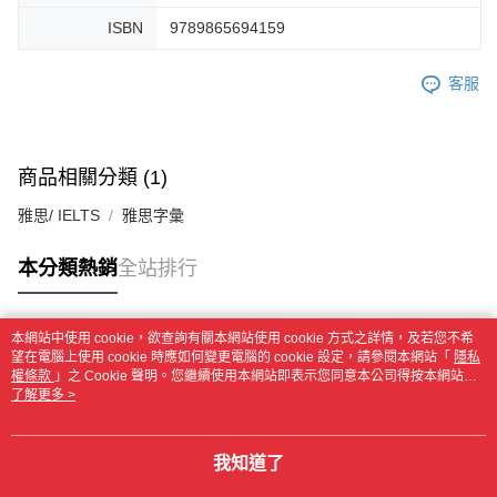
ISBN
9789865694159
客服
商品相關分類 (1)
雅思/ IELTS
雅思字彙
本分類熱銷
全站排行
本網站中使用 cookie，欲查詢有關本網站使用 cookie 方式之詳情，及若您不希
熱門標籤
望在電腦上使用 cookie 時應如何變更電腦的 cookie 設定，請參閱本網站「
隱私
權條款
」之 Cookie 聲明。您繼續使用本網站即表示您同意本公司得按本網站使
用條款之 Cookie 聲明使用 cookie。
了解更多 >
我知道了