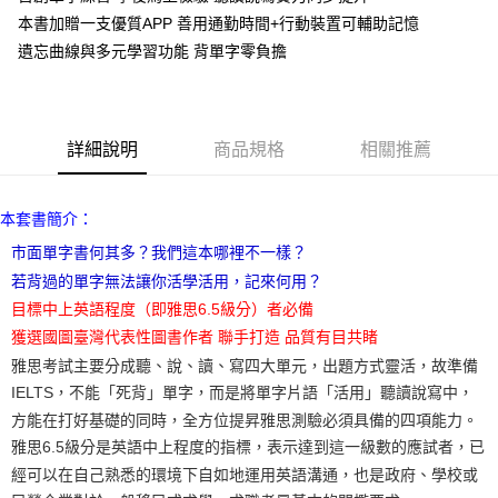
本書加贈一支優質APP 善用通勤時間+行動裝置可輔助記憶
遺忘曲線與多元學習功能 背單字零負擔
詳細說明
商品規格
相關推薦
本套書簡介：
市面單字書何其多？我們這本哪裡不一樣？
若背過的單字無法讓你活學活用，記來何用？
目標中上英語程度（即雅思6.5級分）者必備
獲選國圖臺灣代表性圖書作者 聯手打造 品質有目共睹
雅思考試主要分成聽、說、讀、寫四大單元，出題方式靈活，故準備
IELTS，不能「死背」單字，而是將單字片語「活用」聽讀說寫中，
方能在打好基礎的同時，全方位提昇雅思測驗必須具備的四項能力。
雅思6.5級分是英語中上程度的指標，表示達到這一級數的應試者，已
經可以在自己熟悉的環境下自如地運用英語溝通，也是政府、學校或