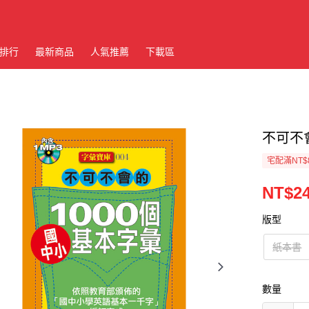
排行
最新商品
人氣推薦
下載區
不可不
宅配滿NT$
NT$2
版型
紙本書
數量