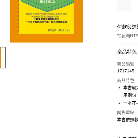
付款與運
宅配滿NT$
付款方式
商品特色
信用卡一
商品編號
1717145
LINE Pay
商品特色
Apple Pay
本書最
用例句
街口支付
一本在
悠遊付
銷售重點
本書依照
ATM付款