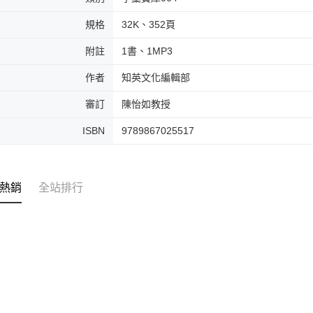
規格
32K、352頁
附註
1書、1MP3
作者
知英文化編輯部
審訂
陳怡如教授
ISBN
9789867025517
熱銷
全站排行