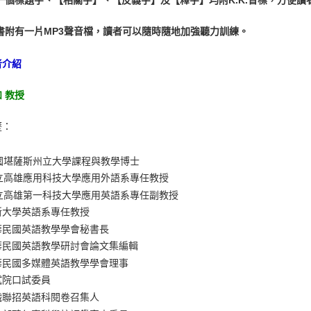
每一個標題字、【相關字】、【反義字】及【釋字】均附K.K.音標，方便
隨書附有一片MP3聲音檔，讀者可以隨時隨地加強聽力訓練。
者介紹
 教授
歷：
堪薩斯州立大學課程與教學博士
高雄應用科技大學應用外語系專任教授
高雄第一科技大學應用英語系專任副教授
大學英語系專任教授
民國英語教學學會秘書長
民國英語教學研討會論文集編輯
民國多媒體英語教學學會理事
院口試委員
聯招英語科閱卷召集人