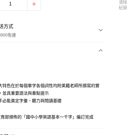
清除
紀錄
送方式
800免運
次付款
大特色在於每個單字各個詞性均附美籍老師所撰寫的實
，並具重要語法與重點提示
手必能奠定字彙、聽力與閱讀基礎
教育部頒佈的「國中小學英語基本一千字」編訂完成