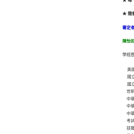
★ 
★ 
審定
陳怡如
學經
美國
國立
國立
世新
中華
中華
中華
考試
技職