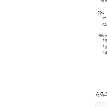
教育
著作
《Towa
《Curr
研究
「電
「後
「課
商品