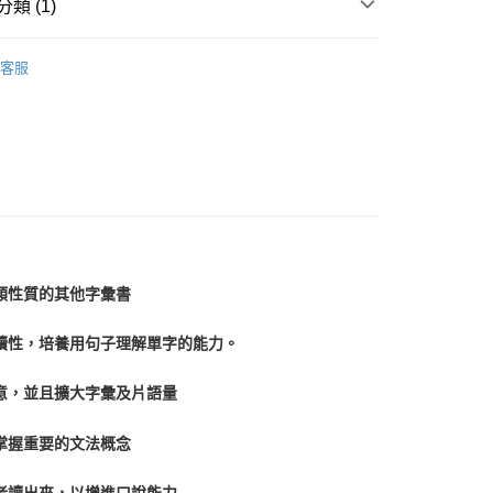
類 (1)
實力養成
客服
0，滿NT$800(含以上)免運費
0，滿NT$800(含以上)免運費
類性質的其他字彙書
續性，培養用句子理解單字的能力。
意，並且擴大字彙及片語量
掌握重要的文法概念