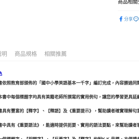
商品相關分
運送方式
宅配
通勤學習
分享
每筆NT$8
郵局寄送
每筆NT$8
說明
商品規格
相關推薦
色
本書依照教育部頒佈的「國中小學英語基本一千字」編訂完成，內容勝過同
在本書中每個標題字均具有美籍老師所撰寫的實用例句，讓您的學習更具延
本書具有豐富的【釋字】、【釋語】及《重要提示》，幫助讀者確實理解句
本書中具有《重要語法》，能適時提供扼要、實用的語法要點，來幫助讀者