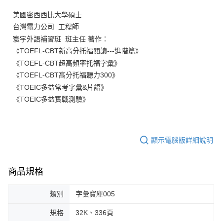
美國密西西比大學碩士
台灣電力公司 工程師
寰宇外語補習班 班主任 著作：
《TOEFL-CBT新高分托福閱讀---進階篇》
《TOEFL-CBT超高頻率托福字彙》
《TOEFL-CBT高分托福聽力300》
《TOEIC多益常考字彙&片語》
《TOEIC多益實戰測驗》
顯示電腦版詳細說明
商品規格
類別
字彙寶庫005
規格
32K、336頁