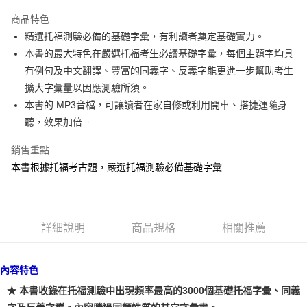
Apple Pay
商品特色
街口支付
精選托福測驗必備的基礎字彙，有利讀者奠定基礎實力。
本書的最大特色在嚴選托福考生必讀基礎字彙，每個主題字均具
悠遊付
有例句及中文翻譯、豐富的同義字、反義字能更進一步幫助考生
ATM付款
擴大字彙量以因應測驗所須。
本書的 MP3音檔，可讓讀者在家自修或利用開車、搭捷運隨身
運送方式
聽，效果加倍。
宅配
銷售重點
每筆NT$80，滿NT$800(含以上)免運費
本書根據托福考古題，嚴選托福測驗必備基礎字彙
郵局寄送
每筆NT$80，滿NT$800(含以上)免運費
詳細說明
商品規格
相關推薦
內容特色
★ 本書收錄在托福測驗中出現頻率最高的3000個基礎托福字彙、同義