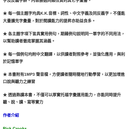
字及反義字群。內容勝過同類性質的其它字彙書。
★ 每一個主題字均具K.K.音標、詞性、中文字義及同反義字，不僅能
大量擴充字彙量，對於閱讀能力的提昇亦助益良多。
★ 各主題字項下皆具實用例句，期藉例句説明同一單字的不同用法，
以幫助讀者徹底掌握其涵義。
★ 每一個例句均附中文翻譯，以供讀者對照參考，並強化應用，與利
於記憶單字
★ 本書附有1MP3 聲音檔，方便讀者隨時隨地行動學習，以更加增進
口說與聽力之練習
★ 透過熟讀本書，不僅可以厚實托福字彙運用能力，亦能同時提升
聽、
說、讀、寫等實力
作者介紹
Rick Crooks