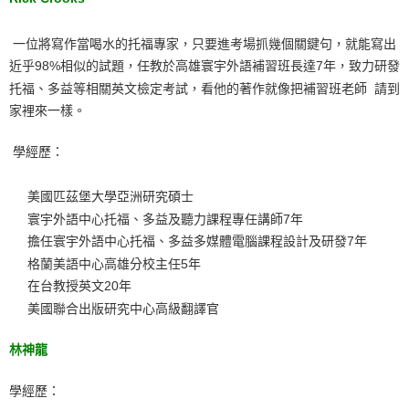
一位將寫作當喝水的托福專家，只要進考場抓幾個關鍵句，就能寫出
近乎98%相似的試題，任教於高雄寰宇外語補習班長達7年，致力研發
托福、多益等相關英文檢定考試，看他的著作就像把補習班老師 請到
家裡來一樣。
學經歷：
美國匹茲堡大學亞洲研究碩士
寰宇外語中心托福、多益及聽力課程專任講師7年
擔任寰宇外語中心托福、多益多媒體電腦課程設計及研發7年
格蘭美語中心高雄分校主任5年
在台教授英文20年
美國聯合出版研究中心高級翻譯官
林神龍
學經歷：