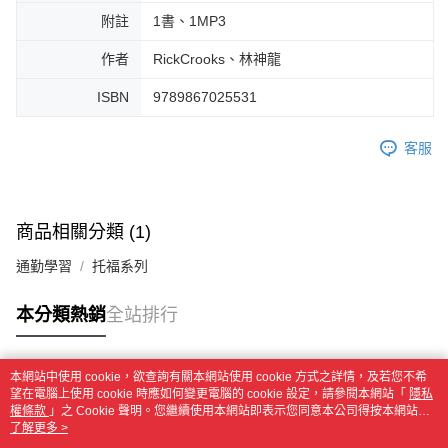
附註
1書、1MP3
作者
RickCrooks、林神龍
ISBN
9789867025531
客服
商品相關分類 (1)
通勤學習
托福系列
本分類熱銷
全站排行
本網站中使用 cookie，欲查詢有關本網站使用 cookie 方式之詳情，及若您不希
熱門標籤
望在電腦上使用 cookie 時應如何變更電腦的 cookie 設定，請參閱本網站「
隱私
權條款
」之 Cookie 聲明。您繼續使用本網站即表示您同意本公司得按本網站使
用條款之 Cookie 聲明使用 cookie。
了解更多 >