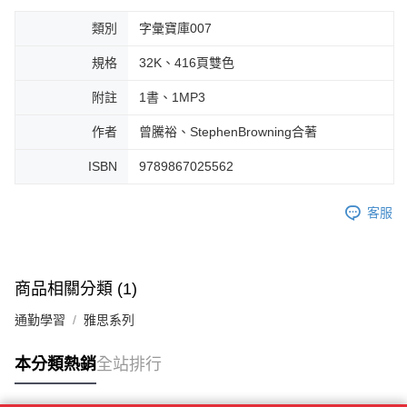
類別
字彙寶庫007
規格
32K、416頁雙色
附註
1書、1MP3
作者
曾騰裕、StephenBrowning合著
ISBN
9789867025562
客服
商品相關分類 (1)
通勤學習
雅思系列
本分類熱銷
全站排行