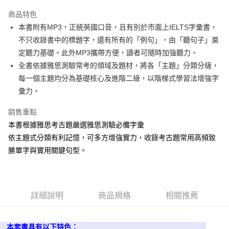
Apple Pay
商品特色
街口支付
本書附有MP3，正統英國口音，且有別於市面上IELTS字彙書，
不只收錄書中的標題字，還有所有的「例句」，由「聽句子」奠
悠遊付
定聽力基礎。此外MP3攜帶方便，讀者可隨時加強聽力。
ATM付款
全書依據雅思測驗常考的領域及題材，將各「主題」分類分級，
每一個主題均分為基礎核心及進階二級，以階梯式學習法增強字
運送方式
彙力。
宅配
銷售重點
每筆NT$80，滿NT$800(含以上)免運費
本書根據雅思考古題嚴選雅思測驗必備字彙
郵局寄送
依主題式分類有利記憶，可多方增強實力，收錄考古題常用高頻致
勝單字與實用關鍵句型。
每筆NT$80，滿NT$800(含以上)免運費
詳細說明
商品規格
相關推薦
本套書具有以下特色：