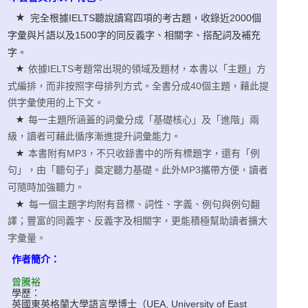
★
完全根據IELTS聽說讀寫四項的考古題，收錄近2000個
字彙與片語以及1500字的同反義字、相關字、搭配詞及補充
字。
依據IELTS考題常出現的領域及題材，本書以「主題」方
★
式編排，而非按照字母排列方式。全書分成40個主題，藉此提
供字彙使用的上下文。
每一主題所涵蓋的詞彙分成「基礎核心」及「進階」兩
★
級，讀者可藉此循序漸進提升詞彙能力。
本書附有MP3，不只收錄書中的所有標題字，還有「例
★
句」，由「聽句子」奠定聽力基礎。此外MP3攜帶方便，讀者
可隨時加強聽力。
每一個主題字均附有音標、詞性、字義、例句與例句翻
★
譯；豐富的同義字、反義字及相關字，更能積極幫助讀者擴大
字彙量。
作者簡介：
曾騰裕
學歷：
英國東英格蘭大學語言學博士（UEA, University of East