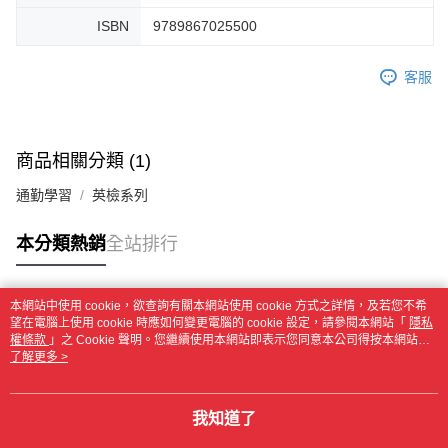
ISBN
9789867025500
客服
商品相關分類 (1)
通勤學習
英檢系列
本分類熱銷
全站排行
本網站中使用 cookie，欲查詢有關本網站使用 cookie 方式之詳情，及若您不希
熱門標籤
望在電腦上使用 cookie 時應如何變更電腦的 cookie 設定，請參閱本網站「
隱私
權條款
」之 Cookie 聲明。您繼續使用本網站即表示您同意本公司得按本網站使
用條款之 Cookie 聲明使用 cookie。
了解更多 >
我知道了