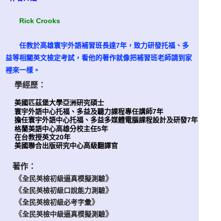
Rick Crooks
任教於高雄寰宇外語補習班長達7年，致力研發托福、多
益等相關英文檢定考試，看他的著作就像把補習班老師請到家
裡來一樣。
學經歷：
美國匹茲堡大學亞洲研究碩士
寰宇外語中心托福、多益及聽力課程專任講師7年
擔任寰宇外語中心托福、多益多媒體電腦課程設計及研發7年
格蘭美語中心高雄分校主任5年
在台教授英文20年
美國聯合出版研究中心高級翻譯官
著作：
《
》
全民英檢初級逼真模擬測驗
《
》
全民英檢初級口說能力測驗
《
》
全民英檢初級必考字彙
《
》
全民英檢中級逼真模擬測驗