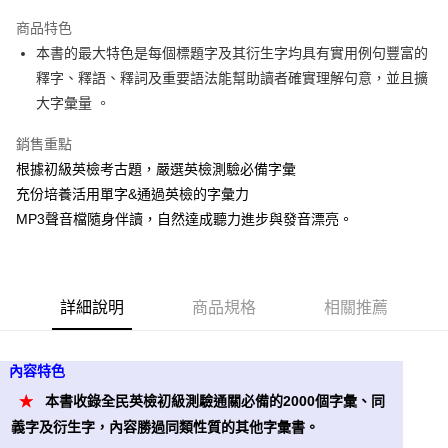
Apple Pay
商品特色
街口支付
本書的最大特色是每個標題字及其衍生字均具有實用例句豐富的
釋字、釋語、釋詞及重要語法能幫助讀者確實理解句意，並且擴
悠遊付
大字彙量 。
ATM付款
銷售重點
根據初級英檢考古題，嚴選英檢測驗必備字彙
運送方式
充份培養活用單字&通過英檢的字彙力
宅配
MP3聲音檔隨身伴讀，自然達成聽力進步與發音漂亮。
每筆NT$80，滿NT$800(含以上)免運費
郵局寄送
每筆NT$80，滿NT$800(含以上)免運費
詳細說明
商品規格
相關推薦
內容特色
★
本書收錄全民英檢初級測驗通關必備的2000個字彙、同
義字及衍生字，內容勝過同類性質的其他字彙書。