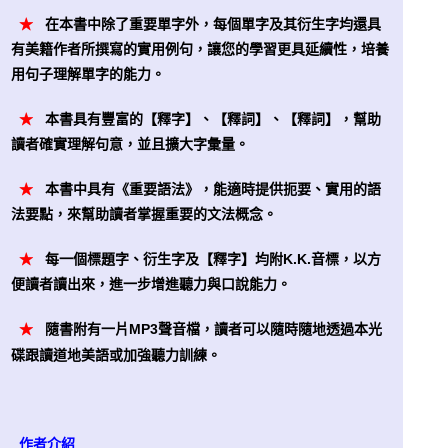
★
在本書中除了重要單字外，每個單字及其衍生字均還具
有美籍作者所撰寫的實用例句，讓您的學習更具延續性，培養
用句子理解單字的能力。
★
本書具有豐富的【釋字】、【釋詞】、【釋詞】，幫助
讀者確實理解句意，並且擴大字彙量。
★
本書中具有《重要語法》，能適時提供扼要、實用的語
法要點，來幫助讀者掌握重要的文法概念。
★
每一個標題字、衍生字及【釋字】均附K.K.音標，以方
便讀者讀出來，進一步增進聽力與口說能力。
★
隨書附有一片MP3聲音檔，讀者可以隨時隨地透過本光
碟跟讀道地美語或加強聽力訓練。
作者介紹