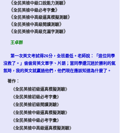
《
》
全民英檢中級口說能力測驗
《
》
全民英檢中級必考字彙
《
》
全民英檢中高級逼真模擬測驗
《
》
全民英檢中高級閱讀測驗
《
》
全民英檢中高級克漏字測驗
王卓群
第一次英文考試得26分，全班最低。
老師說：「這位同學
沒救了。」偷偷背英文單字、片語；當同學還沉迷於勝利的氣
氛時，我的英文就贏過他們，他們現在應該知道為什麼了。
著作：
《
全民英檢初級逼真模擬測驗
》
《
全民英檢初級必考字彙
》
《
全民英檢初級閱讀測驗
》
《
全民英檢中級逼真模擬測驗
》
《
全民英檢中級必考字彙
》
《
全民英檢中高級逼真模擬測驗
》