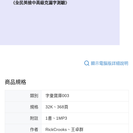
《
全民英檢中高級克漏字測驗
》
顯示電腦版詳細說明
商品規格
類別
字彙寶庫003
規格
32K、368頁
附註
1書、1MP3
作者
RickCrooks、王卓群