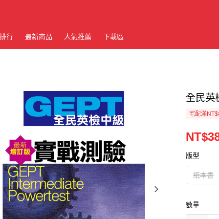
排行
最新商品
人氣推薦
下載區
全民英
宅配滿NT$
NT$3
版型
紙本書
數量