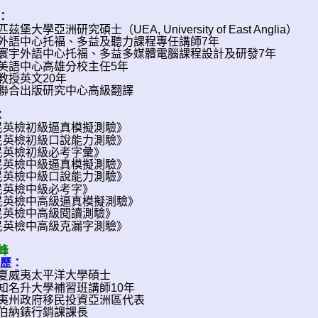
：
堡大學亞洲研究碩士（UEA, University of East Anglia）
外語中心托福、多益及聽力課程專任講師7年
寰宇外語中心托福、多益多媒體電腦課程設計及研發7年
美語中心高雄分校主任5年
授英文20年
聯合出版研究中心高級翻譯
：
民英檢初級逼真模擬測驗》
民英檢初級口說能力測驗》
民英檢初級必考字彙》
民英檢中級逼真模擬測驗》
民英檢中級口說能力測驗》
民英檢中級必考字》
民英檢中高級逼真模擬測驗》
民英檢中高級閱讀測驗》
民英檢中高級克漏字測驗》
峰
歷：
夏威夷太平洋大學碩士
名升大學補習班講師10年
夷州政府移民投資亞洲區代表
伯納錶行銷課課長