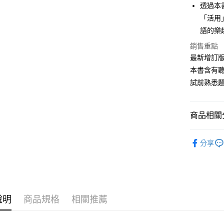
運送方式
透過本
「活用
宅配
語的樂
每筆NT$8
銷售重點
郵局寄送
最新增訂
每筆NT$8
本書含有聽
試前熟悉
商品相關分
全民英檢
分享
說明
商品規格
相關推薦