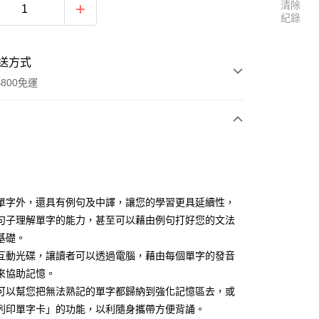
清除
紀錄
送方式
800免運
次付款
單字外，還具有例句及中譯，讓您的學習更具延續性，
句子理解單字的能力，甚至可以藉由例句打好您的文法
基礎。
互動光碟，讓讀者可以透過電腦，藉由每個單字的發音
來協助記憶。
可以幫您把無法熟記的單字都歸納到強化記憶區去，或
列印單字卡」的功能，以利隨身攜帶方便背誦。