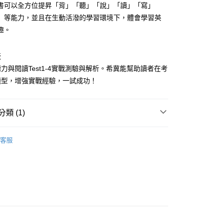
書可以全方位提昇「背」「聽」「說」「讀」「寫」
」等能力，並且在生動活潑的學習環境下，體會學習英
趣。
0，滿NT$800(含以上)免運費
版
0，滿NT$800(含以上)免運費
力與閱讀Test1-4實戰測驗與解析。希冀能幫助讀者在考
題型，增強實戰經驗，一試成功！
類 (1)
英檢2019
客服