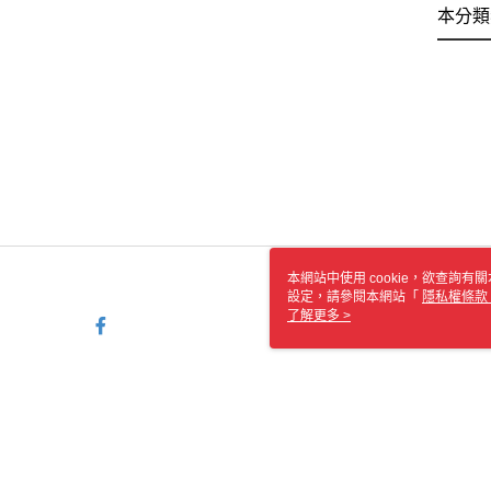
本分類
本網站中使用 cookie，欲查詢有關
設定，請參閱本網站「
隱私權條款
使用 cookie。
了解更多 >
TYO-TW-MWEBG132 Web2.0
© 2026 by 知英文化事業有限公司