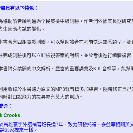
書具有以下特色：
為協助讀者順利通過全民英檢中級測驗，作者們依據其長期研究
考生因應考試的變化。
本書含有四組實戰測驗，可以幫助讀者在考前快速熟悉題型，並
在完成測驗後可以立即檢視答案的對錯，並於考後進行總體複習
本書附有精闢的中文解析、豐富的重要詞彙及K.K.音標等，能
利用收錄於本書聽力原文的MP3聲音檔多加練習，隨時修正自己
同時對口說能力的提昇亦有莫大的幫助
。
簡介：
k Crooks
於高雄寰宇外語補習班長達7年，致力研發托福、多益等相關英
師請到家裡來一樣。