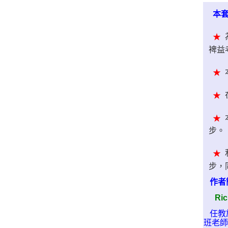
本套
★
裨益
★
★
★
步。
★
步，
作者
Ric
任教
班老