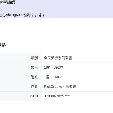
大學講師
：
民英檢中級神奇的字元素》
規格
類別
全民英檢系列叢書
規格
18K、392頁
附註
1書、1MP3
作者
RickCrooks、高如峰
ISBN
9789867025722