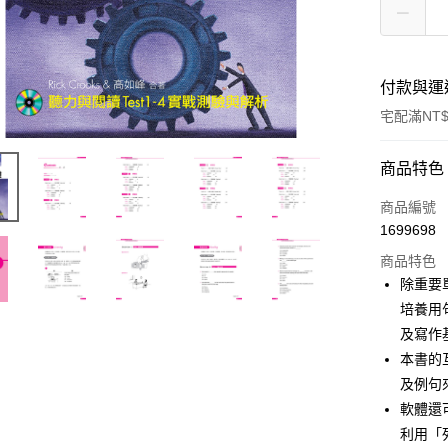
付款與運
宅配滿NT$
付款方式
商品特色
信用卡一
商品編號
1699698
LINE Pay
商品特色
Apple Pay
除重要
培養用
街口支付
及寫作
悠遊付
本書的
及例句
ATM付款
軟體還
利用「