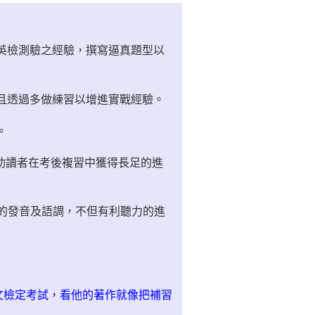
英檢測驗之經驗，撰寫逼真題型以
且透過多做練習以增進實戰經驗。
。
幫助讀者在考後複習中獲得長足的進
的發音及語調，不但有利聽力的進
文檢定考試，看他的著作就像把補習