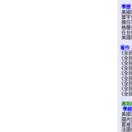
學歷
美國匹茲
寰宇
擔任
格蘭
在台教
美國
著作
《全
《全
《全
《全
《全
《全
《全
《全
《全
高如
學經
美國
國內知
夏威
法國