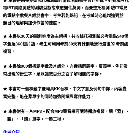
★ 本書是由長期研究托福測驗的兩位名師攜手合作所成。針對現今托
福iBT網路測驗的測驗型態愈來愈變化莫測，而彙整托福測 驗中常見
的重點字彙與片語於書中，考生若能熟記，在考試時必能增進對於
題目的理解與加快作答的速度。
★ 本書以30天的衝刺進度為主架構，共收錄托福測驗必考重點540個
字彙及360個片語，考生可利用考前30天有計劃地進行最後的 考前總
複習。
★ 本書除900個標題字彙及片語外，亦囊括同義字、反義字、例句及
常出現的衍生字，足以讓您百分之百了解相關的字群。
★ 本書每一個標題字彙均具KK音標、中文字意及例句中譯，內容豐
富完整，能在背單字的同時加強閱讀與寫作能力。
★ 本書附有一片MP3。配合MP3聲音檔可隨時播放複習，讓「背」、
「聽」、「讀」單字，一舉三得。
作者介紹