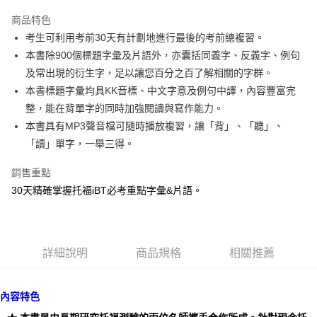
Apple Pay
商品特色
街口支付
考生可利用考前30天有計劃地進行最後的考前總複習。
本書除900個標題字彙及片語外，亦囊括同義字、反義字、例句
悠遊付
及常出現的衍生字，足以讓您百分之百了解相關的字群。
ATM付款
本書標題字彙均具KK音標、中文字意及例句中譯，內容豐富完
整，能在背單字的同時加強閱讀與寫作能力。
運送方式
本書具有MP3聲音檔可隨時播放複習，讓「背」、「聽」、
「讀」單字，一舉三得。
宅配
每筆NT$80，滿NT$800(含以上)免運費
銷售重點
郵局寄送
30天精確掌握托福iBT必考重點字彙&片語。
每筆NT$80，滿NT$800(含以上)免運費
詳細說明
商品規格
相關推薦
內容特色