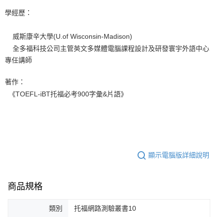
學經歷：
威斯康辛大學(U.of Wisconsin-Madison)
全多福科技公司主管英文多媒體電腦課程設計及研發寰宇外語中心
專任講師
著作：
《TOEFL-iBT托福必考900字彙&片語》
顯示電腦版詳細說明
商品規格
類別
托福網路測驗叢書10