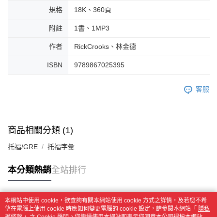
規格
18K、360頁
附註
1書、1MP3
作者
RickCrooks、林金德
ISBN
9789867025395
客服
商品相關分類 (1)
托福/GRE
托福字彙
本分類熱銷
全站排行
本網站中使用 cookie，欲查詢有關本網站使用 cookie 方式之詳情，及若您不希
熱門標籤
望在電腦上使用 cookie 時應如何變更電腦的 cookie 設定，請參閱本網站「
隱私