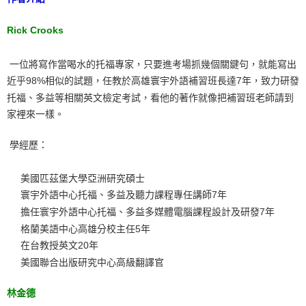
Rick Crooks
一位將寫作當喝水的托福專家，只要進考場抓幾個關鍵句，就能寫出
近乎98%相似的試題，任教於高雄寰宇外語補習班長達7年，致力研發
托福、多益等相關英文檢定考試，看他的著作就像把補習班老師請到
家裡來一樣。
學經歷：
美國匹茲堡大學亞洲研究碩士
寰宇外語中心托福、多益及聽力課程專任講師7年
擔任寰宇外語中心托福、多益多媒體電腦課程設計及研發7年
格蘭美語中心高雄分校主任5年
在台教授英文20年
美國聯合出版研究中心高級翻譯官
林金德