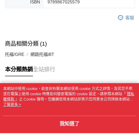
ISBN
9789867025579
客服
商品相關分類 (1)
托福/GRE
網路托福iBT
本分類熱銷
全站排行
本網站中使用 cookie，欲查詢有關本網站使用 cookie 方式之詳情，及若您不希
熱門標籤
望在電腦上使用 cookie 時應如何變更電腦的 cookie 設定，請參閱本網站「
隱私
權條款
」之 Cookie 聲明。您繼續使用本網站即表示您同意本公司得按本網站使
用條款之 Cookie 聲明使用 cookie。
了解更多 >
我知道了