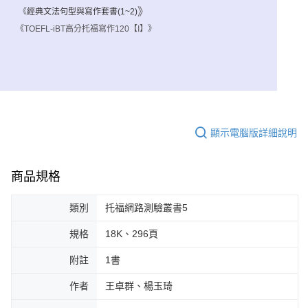
》
《
經典文法句型與寫作套書(1~2)
《TOEFL-iBT高分托福寫作120【I】》
顯示電腦版詳細說明
商品規格
類別
托福網路測驗叢書5
規格
18K、296頁
附註
1書
作者
王卓群、楊玉琦