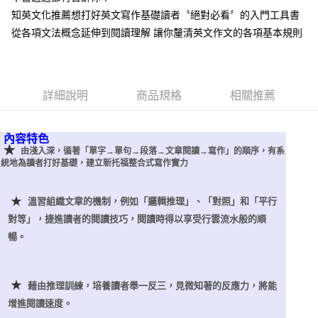
知英文化推薦想打好英文寫作基礎讀者〝絕對必看〞的入門工具書
從各項文法概念延伸到閱讀理解 讓你釐清英文作文的各項基本規則
詳細說明
商品規格
相關推薦
內容特色
★
由淺入深，循著「單字→單句→段落→文章閱讀→寫作」的順序，有系
統地為讀者打好基礎，建立新托福整合式寫作實力
★
溫習組織文章的機制，例如「邏輯推理」、「對照」和「平行
對等」，捷進讀者的閱讀技巧，閱讀時得以享受行雲流水般的順
暢。
★
藉由推理訓練，培養讀者舉一反三，見微知著的反應力，將能
增進閱讀速度。