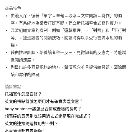
Apple Pay
商品特色
街口支付
由淺入深，循著「單字→單句→段落→文章閱讀→寫作」的順
序，有系統地為讀者打好基礎，建立新托福整合式寫作實力。
悠遊付
溫習組織文章的機制，例如「邏輯推理」、「對照」和「平行對
ATM付款
等」，捷進讀者的閱讀技巧，閱讀時得以享受行雲流水般的順
暢。
運送方式
藉由推理訓練，培養讀者舉一反三，見微知著的反應力，將能增
進閱讀速度。
宅配
列舉出許多容易犯錯的地方，釐清觀念並且提供練習題，清除閱
每筆NT$80，滿NT$800(含以上)免運費
讀和寫作的障礙。
郵局寄送
銷售重點
每筆NT$80，滿NT$800(含以上)免運費
托福寫作怎麼自修？
英文的標點符號怎麼用才有確實表達文意？
baby sentence該怎麼合併成像樣的長句？
想表達的意思到底該用過去式還是現在完成式？
英文的連接詞這樣用對不對？
本書通通都有告訴你！