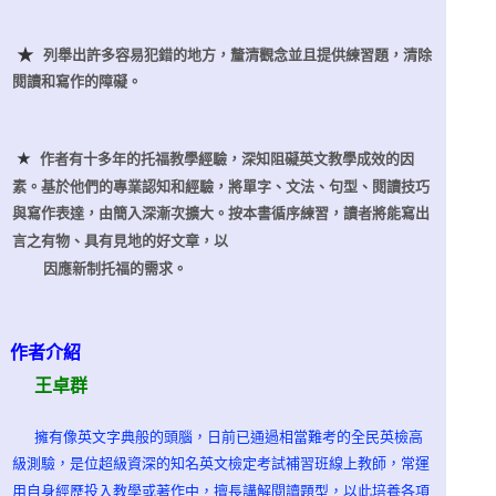
★
列舉出許多容易犯錯的地方，釐清觀念並且提供練習題，清除
閱讀和寫作的障礙。
★
作者有十多年的托福教學經驗，深知阻礙英文教學成效的因
素。基於他們的專業認知和經驗，將單字、文法、句型、閱讀技巧
與寫作表達，由簡入深漸次擴大。按本書循序練習，讀者將能寫出
言之有物、具有見地的好文章，以
因應
新制
托福的需求。
作者介紹
王卓群
擁有像英文字典般的頭腦，日前已通過相當難考的全民英檢高
級測驗，是位超級資深的知名英文檢定考試補習班線上教師，常運
用自身經歷投入教學或著作中，擅長講解閱讀題型，以此培養各項