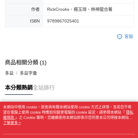
作者
RickCrooks、楊玉琦、林神龍合著
ISBN
9789867025401
客服
商品相關分類 (1)
多益
多益字彙
本分類熱銷
全站排行
本網站中使用 cookie，欲查詢有關本網站使用 cookie 方式之詳情，及若您不希
熱門標籤
望在電腦上使用 cookie 時應如何變更電腦的 cookie 設定，請參閱本網站「
隱私
權條款
」之 Cookie 聲明。您繼續使用本網站即表示您同意本公司得按本網站使
用條款之 Cookie 聲明使用 cookie。
了解更多 >