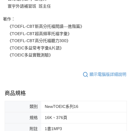
寰宇外語補習班 班主任
著作：
《TOEFL-CBT新高分托福閱讀---進階篇》
《TOEFL-CBT超高頻率托福字彙》
《TOEFL-CBT高分托福聽力300》
《TOEIC多益常考字彙&片語》
《TOEIC多益實戰測驗》
顯示電腦版詳細說明
商品規格
類別
NewTOEIC系列16
規格
16K、376頁
附註
1書1MP3