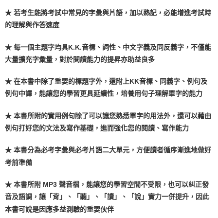
★ 若考生能將考試中常見的字彙與片語，加以熟記，必能增進考試時
的理解與作答速度
★ 每一個主題字均具K.K.音標、詞性、中文字義及同反義字，不僅能
大量擴充字彙量，對於閱讀能力的提昇亦助益良多
★ 在本書中除了重要的標題字外，還附上KK音標、同義字、例句及
例句中譯，能讓您的學習更具延續性，培養用句子理解單字的能力
★ 本書所附的實用例句除了可以讓您熟悉單字的用法外，還可以藉由
例句打好您的文法及寫作基礎，進而強化您的閱讀、寫作能力
★ 本書分為必考字彙與必考片語二大單元，方便讀者循序漸進地做好
考前準備
★ 本書所附 MP3 聲音檔，能讓您的學習空間不受限，也可以糾正發
音及語調，讓「背」、「聽」、「讀」、「說」實力一併提升，因此
本書可說是因應多益測驗的重要伙伴