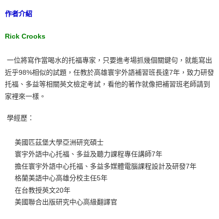
作者介紹
Rick Crooks
一位將寫作當喝水的托福專家，只要進考場抓幾個關鍵句，就能寫出
近乎98%相似的試題，任教於高雄寰宇外語補習班長達7年，致力研發
托福、多益等相關英文檢定考試，看他的著作就像把補習班老師請到
家裡來一樣。
學經歷：
美國匹茲堡大學亞洲研究碩士
寰宇外語中心托福、多益及聽力課程專任講師7年
擔任寰宇外語中心托福、多益多媒體電腦課程設計及研發7年
格蘭美語中心高雄分校主任5年
在台教授英文20年
美國聯合出版研究中心高級翻譯官