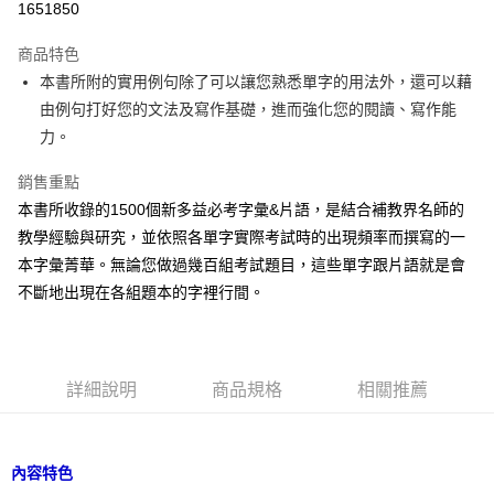
1651850
Apple Pay
商品特色
街口支付
本書所附的實用例句除了可以讓您熟悉單字的用法外，還可以藉
由例句打好您的文法及寫作基礎，進而強化您的閱讀、寫作能
悠遊付
力。
ATM付款
銷售重點
本書所收錄的1500個新多益必考字彙&片語，是結合補教界名師的
運送方式
教學經驗與研究，並依照各單字實際考試時的出現頻率而撰寫的一
宅配
本字彙菁華。無論您做過幾百組考試題目，這些單字跟片語就是會
每筆NT$80，滿NT$800(含以上)免運費
不斷地出現在各組題本的字裡行間。
郵局寄送
每筆NT$80，滿NT$800(含以上)免運費
詳細說明
商品規格
相關推薦
內容特色