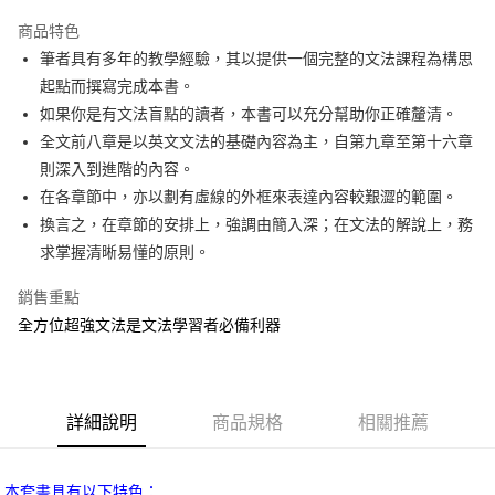
Apple Pay
商品特色
街口支付
筆者具有多年的教學經驗，其以提供一個完整的文法課程為構思
起點而撰寫完成本書。
悠遊付
如果你是有文法盲點的讀者，本書可以充分幫助你正確釐清。
ATM付款
全文前八章是以英文文法的基礎內容為主，自第九章至第十六章
則深入到進階的內容。
運送方式
在各章節中，亦以劃有虛線的外框來表達內容較艱澀的範圍。
換言之，在章節的安排上，強調由簡入深；在文法的解說上，務
宅配
求掌握清晰易懂的原則。
每筆NT$80，滿NT$800(含以上)免運費
郵局寄送
銷售重點
全方位超強文法是文法學習者必備利器
每筆NT$80，滿NT$800(含以上)免運費
詳細說明
商品規格
相關推薦
本套書具有以下特色：