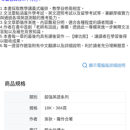
1.本書採取教學講義式編排，教學自修兩相宜。
2.文法要點涵蓋升學考試、英文證照考試以及留學考試等，兼顧厚植實力
與通過各項英語測驗的應考能力。
3.全文章節循序漸進、內容難易分明，適合各種程度的讀者閱讀。
4.作者在書中首創「老師有話說」專欄，透過此一專欄來進一步解釋文法
盲點以及補充背景知識。
5.本書每一章的最後均具有課後習作 ---【練功房】，讓讀者在學習後得
以驗收成果。
6.每一道習作題皆附有中文翻譯以及詳細說明，利於讀者充分理解題意。
顯示電腦版詳細說明
商品規格
類別
超強英語系列
規格
18K、384頁
作者
吳狄、羅伶合著