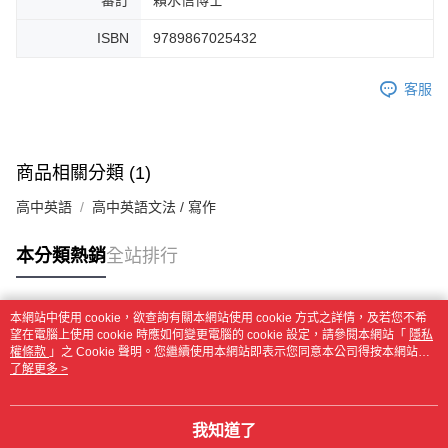
審訂
賴水信博士
ISBN
9789867025432
客服
商品相關分類 (1)
高中英語
高中英語文法 / 寫作
本分類熱銷
全站排行
本網站中使用 cookie，欲查詢有關本網站使用 cookie 方式之詳情，及若您不希
熱門標籤
望在電腦上使用 cookie 時應如何變更電腦的 cookie 設定，請參閱本網站「
隱私
權條款
」之 Cookie 聲明。您繼續使用本網站即表示您同意本公司得按本網站使
用條款之 Cookie 聲明使用 cookie。
了解更多 >
我知道了