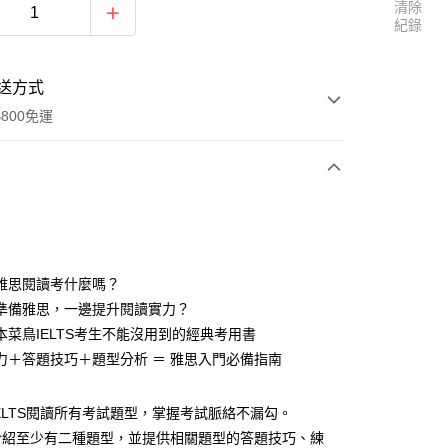
清除
紀錄
送方式
800免運
次付款
雅思閱讀考什麼嗎？
準備雅思，一邊提升閱讀實力？
本菜鳥IELTS考生不能沒用到的經典考用書
力＋答題技巧＋題型分析 ＝ 雅思入門必備指南
ELTS閱讀所有考試題型，掌握考試脈絡不漏勾。
介紹至少有二種題型，並提供相關題型的答題技巧、練