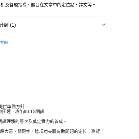
解析及答題指導、題目在文章中的定位點、譯文等。
0，滿NT$800(含以上)免運費
類 (1)
S
雅思閱讀
0，滿NT$800(含以上)免運費
客服
提供準備方針。
境，攻陷IELTS閱讀。
閱讀理解的層次及奠定實力的養成。
各段大意、關鍵字。這項功夫將有助問題的定位；瀏覽工