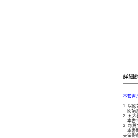
詳細
本套書
1. 
閱讀實
2. 
本書介
3. 
本書鼓
夫做得