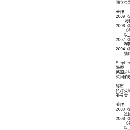
國立東
著作：
2009
獲國圖
2008
《多益口
以上均
2007
獲國圖
2004
獲國圖
Stephe
學歷：
英國肯特大
英國伯明罕
經歷：
資深英籍
委員會（Co
著作：
200
獲國圖
2008
《多
以上均