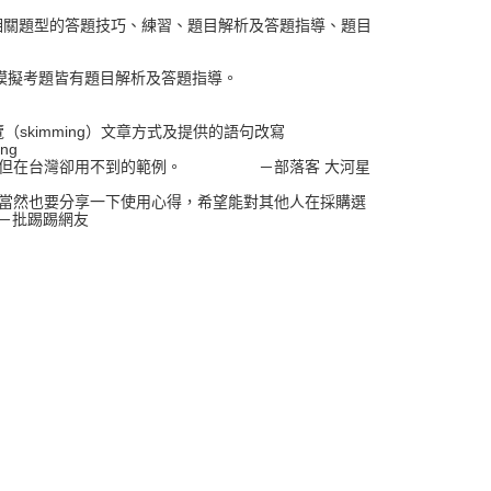
相關題型的答題技巧、練習、題目解析及答題指導、題目
模擬考題皆有題目解析及答題指導。
覽（skimming）文章方式及提供的語句改寫
ng
所列，但在台灣卻用不到的範例。 －部落客 大河星
了當然也要分享一下使用心得，希望能對其他人在採購選
－批踢踢網友