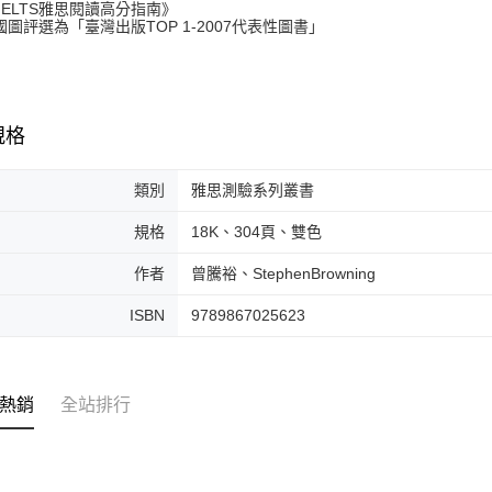
《IELTS雅思閱讀高分指南》
評選為「臺灣出版TOP 1-2007代表性圖書」
規格
類別
雅思測驗系列叢書
規格
18K、304頁、雙色
作者
曾騰裕、StephenBrowning
ISBN
9789867025623
熱銷
全站排行