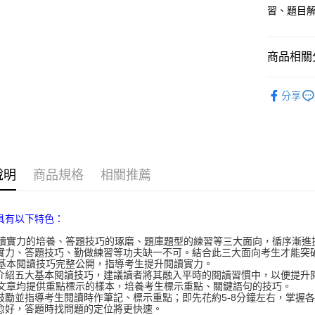
運送方式
習、題目
宅配
每筆NT$8
商品相關分
郵局寄送
雅思/ IELT
每筆NT$8
分享
說明
商品規格
相關推薦
具有以下特色：
以閱讀實力的培養、答題技巧的琢磨、題庫題型的練習等三大面向，循序漸進
力、答題技巧、勤做練習等功夫缺一不可。結合此三大面向考生才能突破困
五大基本閱讀技巧完整公開，指導考生提升閱讀實力。
紹五大基本閱讀技巧，建議讀者將其融入平時的閱讀習慣中，以便提升
每篇文章均提供重點標示的樣本，培養考生標示重點、關鍵語句的技巧。
勵並指導考生閱讀時作筆記、標示重點；即先花約5-8分鐘左右，掌握
愈好，答題時找問題的定位將更快速。