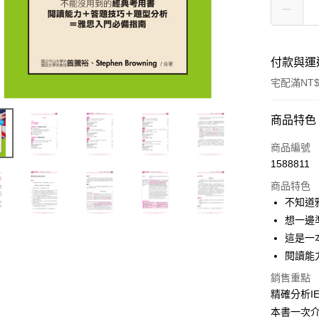
付款與運
宅配滿NT$
付款方式
商品特色
信用卡一
商品編號
1588811
LINE Pay
商品特色
Apple Pay
不知道
想一邊
街口支付
這是一
悠遊付
閱讀能
ATM付款
銷售重點
精確分析I
本書一次