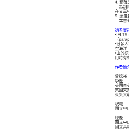
4. 精
為訓練
在文章
5. 
本書著
讀者書
•IEL
（par
•很多
空海洋
•由於
用時有
作者簡
曾騰裕
學歷：
英國東英格
英國東
東吳大
現職：
國立中
經歷：
國立中
國立高