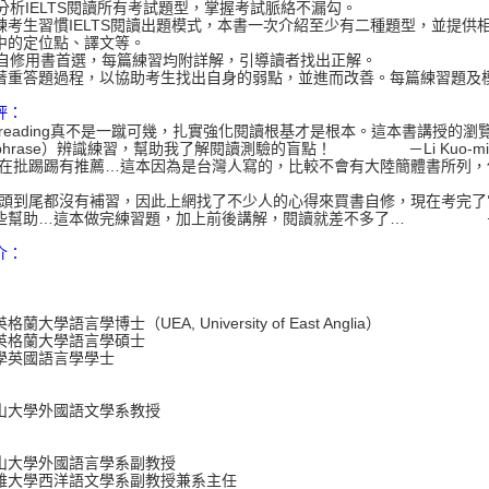
確分析IELTS閱讀所有考試題型，掌握考試脈絡不漏勾。
考生習慣IELTS閱讀出題模式，本書一次介紹至少有二種題型，並提供
中的定位點、譯文等。
絕佳自修用書首選，每篇練習均附詳解，引導讀者找出正解。
重答題過程，以協助考生找出自身的弱點，並進而改善。每篇練習題及
評：
TS reading真不是一蹴可幾，扎實強化閱讀根基才是根本。這本書講授的瀏
aphrase）辨識練習，幫助我了解閱讀測驗的盲點！ －Li Kuo-mi
人在批踢踢有推薦…這本因為是台灣人寫的，比較不會有大陸簡體書
從頭到尾都沒有補習，因此上網找了不少人的心得來買書自修，現在考完
些幫助…這本做完練習題，加上前後講解，閱讀就差不多了… 
介：
蘭大學語言學博士（UEA, University of East Anglia）
英格蘭大學語言學碩士
學英國語言學學士
山大學外國語文學系教授
山大學外國語言學系副教授
雄大學西洋語文學系副教授兼系主任