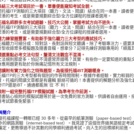
集結三大考試項目於一書，單書便能窺知考試全貌。
把托福ITP測驗的三大項目（聽力、文法、閱讀）結合在同一本書，讀者
緊湊的考生，或是需要規劃綜合型/全方位課程的授課者選用。
托福名師群多次考試經驗、技巧大公開，掌握考試方向不迷失。
把托福ITP測驗的三大項目（聽力、文法、閱讀）結合在同一本書，讀者
緊湊的考生，或是需要規劃綜合型/全方位課程的授課者選用。
聽力練習題豐富，有助新手強化聽力三大考型的應試技巧。
托福聽力可細分成：短對話、長對話與短文聽講。除了考驗專注力，還要
考型收錄眾多模擬題及隨書音檔，想拿分？記得先練好測驗專用的「順風
精選重點必考文法句型，釐清文法觀念不混淆。
文法規則那麼多，怕記不清還常弄錯嗎？其實，有些你一定要知道的重點
身應用題更有助於你無痛記憶所有文法規則。
閱讀附有實力強化之特殊題型，為銜接托福iBT
測驗暖身。
托福ITP的三大考型都有個別的作答時間限制。根據作者經驗，實力較弱的
實，托福的閱讀文章都是有邏輯 脈絡可循的！本書提供的解題分析及強化
考ITP還是iBT，通通都能無˙往˙不˙利！
檢附一組完整托福ITP
模擬試題，為準考生作前測。
隨書貼心檢附的模擬試題等於是一次免費的官方測驗，供讀者自由運用，
應考試節奏免緊張！
與簡介
課程一轉眼已經 30 多年，從最早的紙筆測驗（paper-based test），到電
的網路測驗（internet-based test）。我見證了這個世界級英語
編定，更教導過不計其數的同學順利通過考試，向人生的目標順利前進。