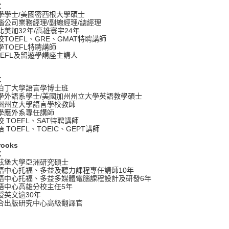
：
學學士/美國密西根大學碩士
腦公司業務經理/副總經理/總經理
北美加32年/高雄寰宇24年
TOEFL、GRE、GMAT特聘講師
學TOEFL特聘講師
OEFL及留遊學講座主講人
：
伯丁大學語言學博士班
學外語系學士/美國加州州立大學英語教學碩士
州州立大學語言學校教師
學應外系專任講師
 TOEFL、SAT特聘講師
 TOEFL、TOEIC、GEPT講師
rooks
：
茲堡大學亞洲研究碩士
語中心托福、多益及聽力課程專任講師10年
語中心托福、多益多媒體電腦課程設計及研發6年
語中心高雄分校主任5年
授英文逾30年
合出版研究中心高級翻譯官