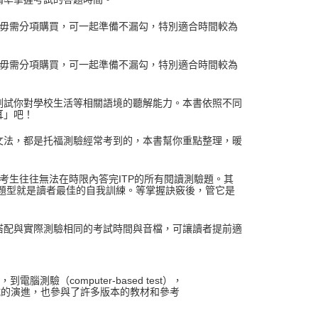
便毋需分項購買，可一起準備不漏勾，特別適合時間較為
便毋需分項購買，可一起準備不漏勾，特別適合時間較為
測試你對學校生活等相關語境的聽解能力。本書依照不同
耳」吧！
文法，都是托福測驗經常考到的，本書幫你重點整理，暖
考生往往無法在時限內答完ITP的所有閱讀測驗題。其
題型就是讀者最佳的自我訓練。等掌握訣竅後，管它是
搭配與實際測驗相同的考試時間與音檔，可讓讀者提前適
腦測驗（computer-based test），
檢定考試的演進，也參與了許多版本的教材和參考