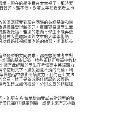
境，現在的學生實在太幸福了。那時要
子音質差、聽不清，對著文字稿看來看去也
舊深深感受到現在同學的英語基礎和學
及選擇性變得越多元，反而容易讓學生無
有趨近托福、雅思的走向。學生不能再依
應付需大量聽讀國外文章的大學學術語
可以透過托福紙筆測驗的練習，漸漸培養
些題型的共同要求，都是想測試考生對
是科普類的基本知識，這些素材正與高中教材
於 擁有此經驗的學生在準備高中英語聽力
精準使用文字，避免語意不清的問題，利
在準備過程中強化閱讀實力，我們在上文法
的文意，這正是養成絕佳語感的必經過
練考生建立如何推論、分辨文章的組織脈
，能更有系 統地增加受試者對題型的熟
備托福ITP紙筆測驗，或是未來有志挑戰