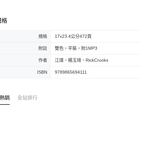
規格
規格
17x23.4公分472頁
附註
雙色，平裝，附1MP3
作者
江璞、楊玉琦、RickCrooks
ISBN
9789865694111
熱銷
全站排行