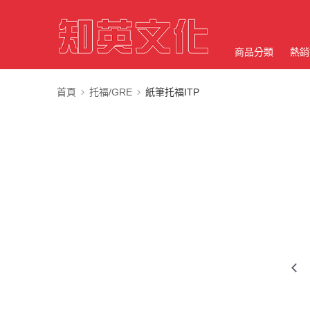
商品分類
熱銷
首頁
托福/GRE
紙筆托福ITP