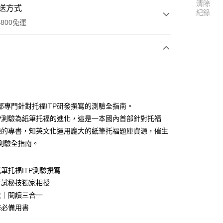
清除
送方式
紀錄
800免運
次付款
部專門針對托福ITP研發撰寫的測驗全指南。
TP測驗為紙筆托福的進化，這是一本國內首部針對托福
測驗的專書，知英文化運用龐大的紙筆托福題庫資源，催生
測驗全指南。
筆托福ITP測驗撰寫
考試秘技獨家相授
法｜閱讀三合一
修必備用書
0，滿NT$800(含以上)免運費