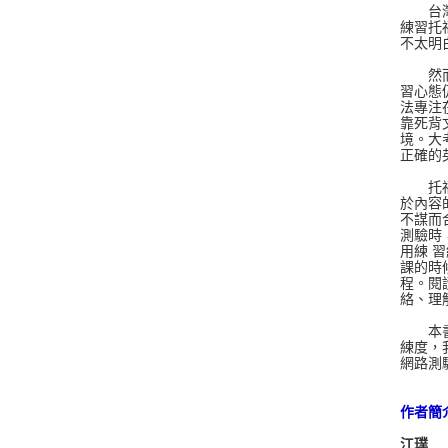
台灣的
練習托
不太明
然而，
習心態
法專注
靠死背
境。大
正確的
托福紙
於內容
不謀而
測驗時
用練 
課的時
程。閱
絡、理
本書是
練度，
網路測
作者簡
江璞