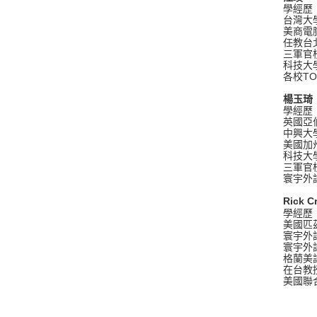
學經歷
台灣大
美商電
任教台
三軍官校
科技大
各校T
楊玉琦
學經歷
英國亞
中興大
美國加
科技大
三軍官校
寰宇外語
Rick C
學經歷
美國匹
寰宇外
寰宇外
格蘭美
在台教
美國聯