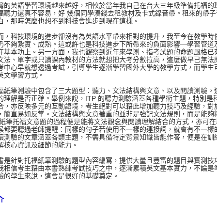
英語學習環境越來越好，相較於當年我自己在台大三年級準備托福的環
福聽力還真不容易，好 幾個同學湊錢去租教材及卡式錄音帶。租來的帶
白，那時怎麼也想不到科技會進步到現在這樣。
科技環境的進步卻沒有為英語水平帶來相對的提升，我至今在教學時依
仍不夠紮實、成熟。這或許也是科技進步下所帶來的負面影響—學習管道
在基本功上。另一方面，我也觀察到近年來學測、指考試題的命題風格已
文法、單字或只讀課內教材的方法就想把大考分數拉高，這麼做早已無法
考中心早就想透過考試，引導學生逐漸學習國外大學的教學方式，而學生
英文學習方式。
筆測驗中包含了三大題型：聽力、文法結構與文意、以及閱讀測驗。這
的理解是否正確。舉例來說，ITP 的聽力測驗涵蓋各種學術主題，特別
合，亦反映多元的互動語境，考生絕對可以藉此增加聽力技巧及經驗，對
，簡直易如反掌。文法結構與文意著重的並非是強記文法規則，而是能夠
習紙筆托福文意題的過程便是能將文法觀念與閱讀理解結合的方式，亦可
候都要聽過老師提醒：同樣的句子若使用不一樣的連接詞，就會有不一樣
讀測驗的文章涵蓋各類主題，不需具備特定背景知識皆能作答，便是在訓
解核心資訊及細節的能力。
針對托福紙筆測驗的題型內容編寫，提供大量且豐富的題目與實測技巧
我相信考生藉由本書熟練考試技巧之中，逐漸累積英文基本實力，不論是準
驗的學生來說，這會是很好的基礎奠定。
介