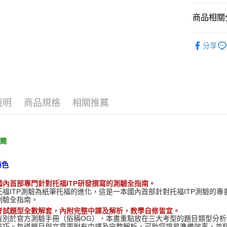
商品相關分
托福/GRE
分享
說明
商品規格
相關推薦
試閱
特色
國內首部專門針對托福ITP
研發撰寫的測驗全指南。
托福ITP測驗為紙筆托福的進化，這是一本國內首部針對托福ITP測驗的
測驗全指南。
考試題型全數解套，內附完整中譯及解析，教學自修皆宜。
有別於官方測驗手冊（俗稱OG），本書重點放在三大考型的題目類型分
技巧。每道題目與文章更附有中譯及完整解析，可助您提昇準備效率，並