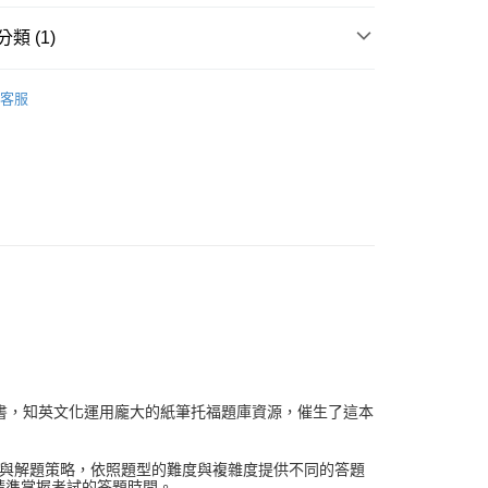
類 (1)
紙筆托福ITP
客服
專書，知英文化運用龐大的紙筆托福題庫資源，催生了這本
析與解題策略，依照題型的難度與複雜度提供不同的答題
精準掌握考試的答題時間。