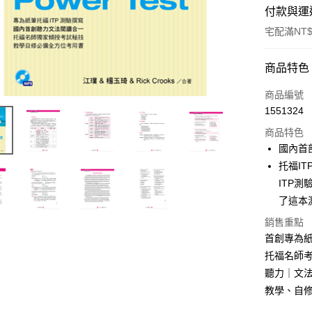
付款與運
宅配滿NT$
付款方式
商品特色
信用卡一
商品編號
1551324
LINE Pay
商品特色
Apple Pay
國內首
托福I
街口支付
ITP
悠遊付
了這本
ATM付款
銷售重點
首創專為紙
托福名師
運送方式
聽力｜文
教學、自
宅配
每筆NT$8