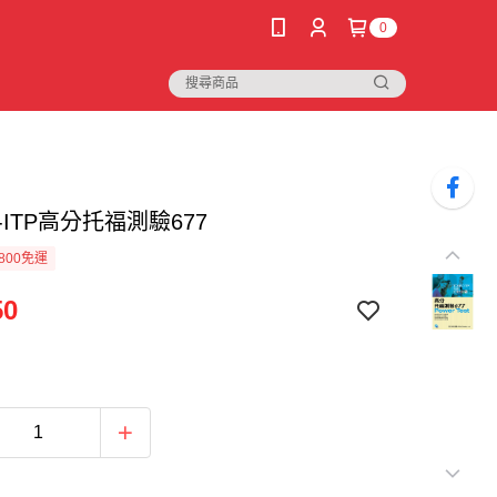
0
L-ITP高分托福測驗677
800免運
50